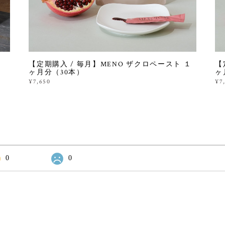
【定期購入 / 毎月】MENO ザクロペースト １
【
ヶ月分（30本）
ヶ
¥7,650
¥7
0
0