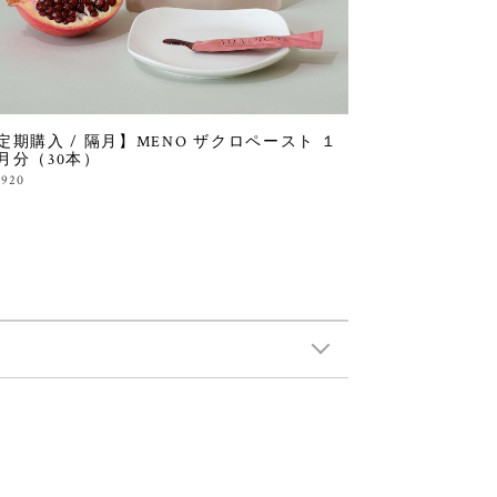
定期購入 / 隔月】MENO ザクロペースト １
月分（30本）
,920