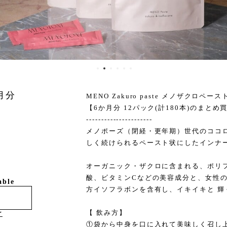
月分
MENO Zakuro paste メノザクロペース
【6か月分 12パック(計180本)のまとめ
----------------------
メノポーズ（閉経・更年期）世代のココ
しく続けられるペースト状にしたインナ
オーガニック・ザクロに含まれる、ポリ
酸、ビタミンCなどの美容成分と、女性
able
方イソフラボンを含有し、イキイキと 輝
【 飲み方】
け
①袋から中身を口に入れて美味しく召し