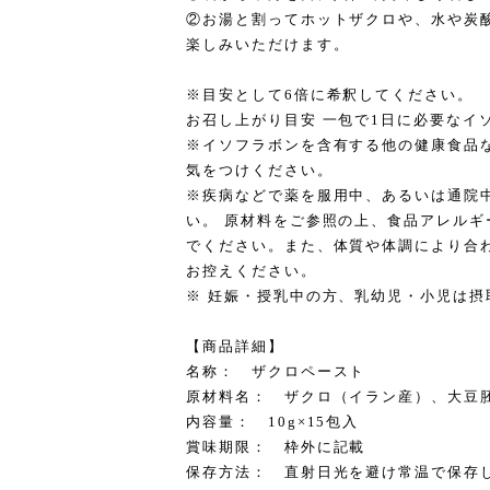
②お湯と割ってホットザクロや、水や炭
楽しみいただけます。
※目安として6倍に希釈してください。
お召し上がり目安 一包で1日に必要なイ
※イソフラボンを含有する他の健康食品
気をつけください。
※疾病などで薬を服用中、あるいは通院
い。 原材料をご参照の上、食品アレル
でください。また、体質や体調により合
お控えください。
※ 妊娠・授乳中の方、乳幼児・小児は摂
【商品詳細】
名称： ザクロペースト
原材料名： ザクロ（イラン産）、大豆
内容量： 10g×15包入
賞味期限： 枠外に記載
保存方法： 直射日光を避け常温で保存