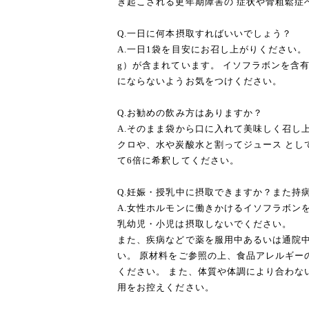
き起こされる更年期障害の 症状や骨粗鬆症
Q.一日に何本摂取すればいいでしょう？
A.一日1袋を目安にお召し上がりください。
g）が含まれています。 イソフラボンを含
にならないようお気をつけください。
Q.お勧めの飲み方はありますか？
A.そのまま袋から口に入れて美味しく召し
クロや、水や炭酸水と割ってジュース とし
て6倍に希釈してください。
Q.妊娠・授乳中に摂取できますか？また持
A.女性ホルモンに働きかけるイソフラボン
乳幼児・小児は摂取しないでください。
また、疾病などで薬を服用中あるいは通院中
い。 原材料をご参照の上、食品アレルギー
ください。 また、体質や体調により合わな
用をお控えください。