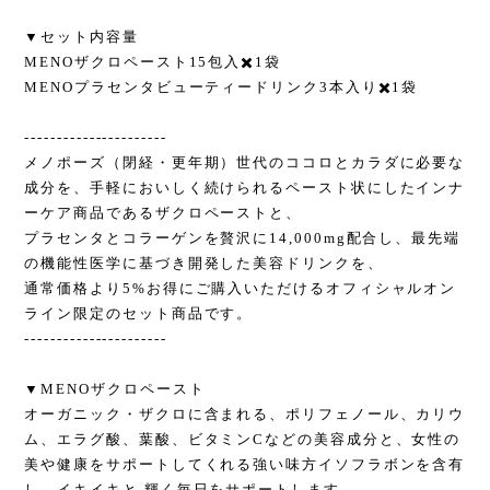
▼セット内容量
MENOザクロペースト15包入✖️1袋
MENOプラセンタビューティードリンク3本入り✖️1袋
----------------------
メノポーズ（閉経・更年期）世代のココロとカラダに必要な
成分を、手軽においしく続けられるペースト状にしたインナ
ーケア商品であるザクロペーストと、
プラセンタとコラーゲンを贅沢に14,000mg配合し、最先端
の機能性医学に基づき開発した美容ドリンクを、
通常価格より5%お得にご購入いただけるオフィシャルオン
ライン限定のセット商品です。
----------------------
▼MENOザクロペースト
オーガニック・ザクロに含まれる、ポリフェノール、カリウ
ム、エラグ酸、葉酸、ビタミンCなどの美容成分と、女性の
美や健康をサポートしてくれる強い味方イソフラボンを含有
し、イキイキと 輝く毎日をサポートします。