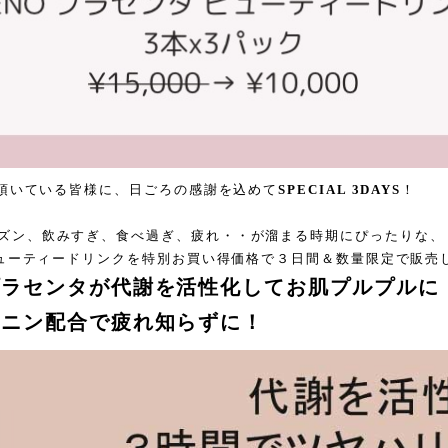
愛用頂いている皆様に、日ごろの感謝を込めて
SPECIAL 3DAYS
！
ズン、飲みすぎ、食べ過ぎ、疲れ・・が溜まる時期にぴったりな、
 ビューティードリンクを特別お買い得価格で３日間＆数量限定で販売
プラセンタが代謝を活性化してお肌プルプルに
チニン配合で疲れ知らずに！